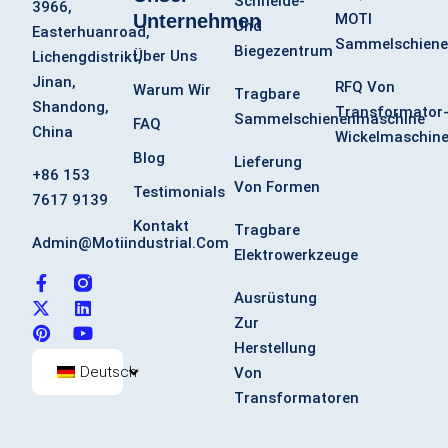
Schneide-
3966,
Unternehmen
MOTI
Und
Easterhuanroad,
Sammelschiene
Biegezentrum
Über Uns
Lichengdistrikt,
Jinan,
RFQ Von
Warum Wir
Tragbare
Shandong,
Transformator
Sammelschienenmaschine
FAQ
China
Wickelmaschin
Blog
Lieferung
+86 153
Von Formen
Testimonials
7617 9139
Kontakt
Tragbare
Admin@motiindustrial.com
Elektrowerkzeuge
F
X
P
L
Y
a
-
i
i
o
Ausrüstung
c
t
n
n
u
Zur
e
w
t
k
t
Herstellung
b
i
e
e
u
o
t
r
d
b
Deutsch
Von
o
t
e
i
e
Transformatoren
k
e
s
n
-
r
t
f