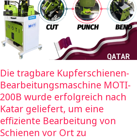
Kupferschienen-
Bearbeitungsmaschine
MOTI-
200B
wurde
erfolgreich
nach
Katar
geliefert,
Die tragbare Kupferschienen-
um
eine
Bearbeitungsmaschine MOTI-
effiziente
Bearbeitung
200B wurde erfolgreich nach
von
Katar geliefert, um eine
Schienen
vor
effiziente Bearbeitung von
Ort
Schienen vor Ort zu
zu