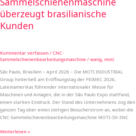
Sammelschienenmaschine
brasilianische
Kunden
überzeugt brasilianische
Kunden
Kommentar verfassen
/
CNC-
Sammelschienenbearbeitungsmaschine
/
wang, moti
São Paulo, Brasilien – April 2026 – Die MOTI INDUSTRIAL
Group hinterließ am Eröffnungstag der FEIMEC 2026,
Lateinamerikas führender internationaler Messe für
Maschinen und Anlagen, die in der São Paulo Expo stattfand,
einen starken Eindruck. Der Stand des Unternehmens zog den
ganzen Tag über einen stetigen Besucherstrom an, wobei die
CNC-Sammelschienenbearbeitungsmaschine MOTI-50-3NC
Weiterlesen »