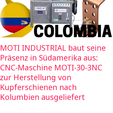
Präsenz
in
Südamerika
aus:
CNC-
Maschine
MOTI-
MOTI INDUSTRIAL baut seine
30-
3NC
Präsenz in Südamerika aus:
zur
Herstellung
CNC-Maschine MOTI-30-3NC
von
zur Herstellung von
Kupferschienen
nach
Kupferschienen nach
Kolumbien
Kolumbien ausgeliefert
ausgeliefert