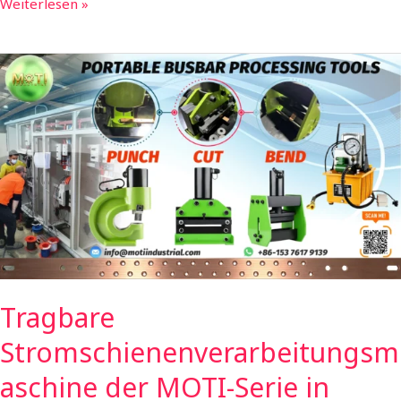
Weiterlesen »
Tragbare
Stromschienenverarbeitungsmaschine
der
MOTI-
Serie
in
geteilter
Ausführung
-
Lieferung
nach
Tragbare
Indien
|
Stromschienenverarbeitungsm
MOTI
INDUSTRIAL
aschine der MOTI-Serie in