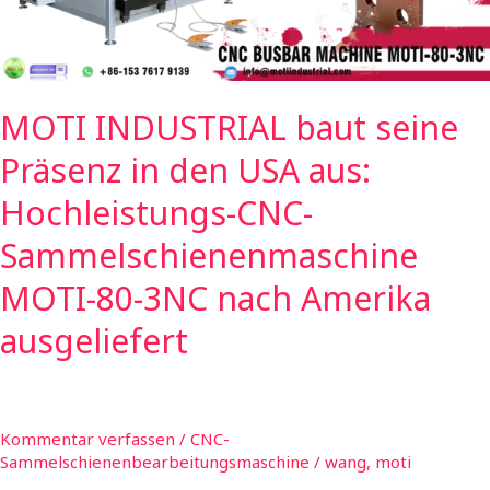
USA
aus:
Hochleistungs-
CNC-
MOTI INDUSTRIAL baut seine
Sammelschienenmaschine
MOTI-
Präsenz in den USA aus:
80-
3NC
Hochleistungs-CNC-
nach
Sammelschienenmaschine
Amerika
ausgeliefert
MOTI-80-3NC nach Amerika
ausgeliefert
Kommentar verfassen
/
CNC-
Sammelschienenbearbeitungsmaschine
/
wang, moti