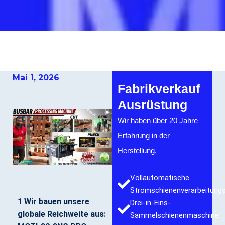
Mai 1, 2026
Fabrikverkauf
Ausrüstung
Wir haben über 20 Jahre
Erfahrung in der
Herstellung.
Vollautomatische
Stromschienenverarbeitung
1 Wir bauen unsere
Drei-in-Eins-
globale Reichweite aus:
Sammelschienenmaschine