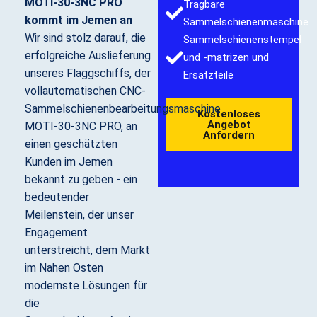
MOTI-30-3NC PRO
Tragbare
kommt im Jemen an
Sammelschienenmaschine
Wir sind stolz darauf, die
Sammelschienenstempel
erfolgreiche Auslieferung
und -matrizen und
unseres Flaggschiffs, der
Ersatzteile
vollautomatischen CNC-
Sammelschienenbearbeitungsmaschine
Kostenloses
Angebot
MOTI-30-3NC PRO, an
Anfordern
einen geschätzten
Kunden im Jemen
bekannt zu geben - ein
bedeutender
Meilenstein, der unser
Engagement
unterstreicht, dem Markt
im Nahen Osten
modernste Lösungen für
die