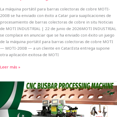
in
situ
La máquina portátil para barras colectoras de cobre MOTI-
200B se ha enviado con éxito a Catar para suaplicaciones de
procesamiento de barras colectoras de cobre in situ Noticias
de MOTI INDUSTRIAL | 22 de junio de 2026​MOTI INDUSTRIAL
se complace en anunciar que se ha enviado con éxito un juego
de la máquina portátil para barras colectoras de cobre MOTI
— MOTI-200B — a un cliente en Catar.Esta entrega supone
otra aplicación exitosa de MOTI
Leer más »
Se
ha
enviado
a
Pakistán