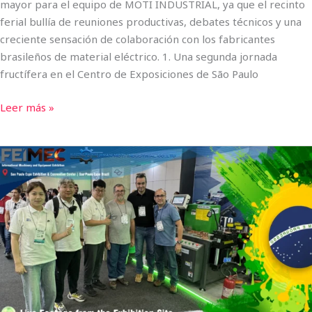
mayor para el equipo de MOTI INDUSTRIAL, ya que el recinto
ferial bullía de reuniones productivas, debates técnicos y una
creciente sensación de colaboración con los fabricantes
brasileños de material eléctrico. 1. Una segunda jornada
fructífera en el Centro de Exposiciones de São Paulo
Leer más »
MOTI
INDUSTRIAL
brilla
en
la
primera
jornada
de
FEIMEC
2026