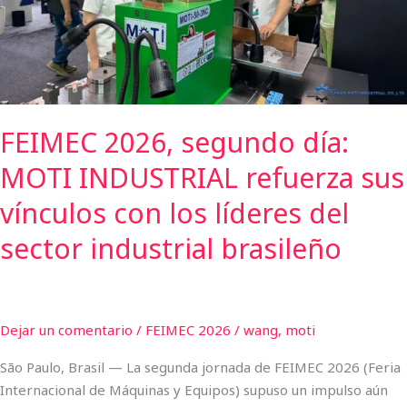
refuerza
sus
vínculos
con
los
FEIMEC 2026, segundo día:
líderes
del
MOTI INDUSTRIAL refuerza sus
sector
industrial
vínculos con los líderes del
brasileño
sector industrial brasileño
Dejar un comentario
/
FEIMEC 2026
/
wang, moti
São Paulo, Brasil — La segunda jornada de FEIMEC 2026 (Feria
Internacional de Máquinas y Equipos) supuso un impulso aún