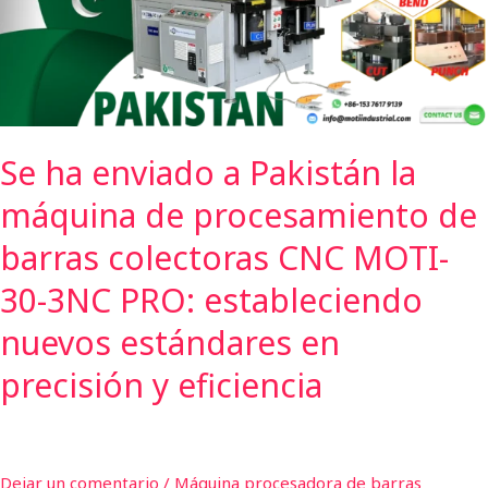
la
máquina
de
procesamiento
de
barras
Se ha enviado a Pakistán la
colectoras
CNC
máquina de procesamiento de
MOTI-
30-
barras colectoras CNC MOTI-
3NC
30-3NC PRO: estableciendo
PRO:
estableciendo
nuevos estándares en
nuevos
precisión y eficiencia
estándares
en
precisión
y
Dejar un comentario
/
Máquina procesadora de barras