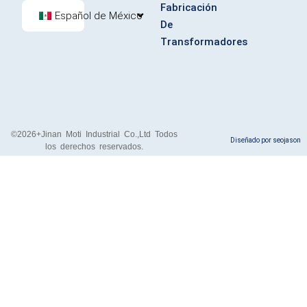
b
i
e
e
u
Fabricación
o
t
r
d
b
Español de México
De
o
t
e
i
e
k
e
s
n
Transformadores
-
r
t
f
©2026+Jinan Moti Industrial Co.,Ltd Todos
Diseñado por seojason
los derechos reservados.