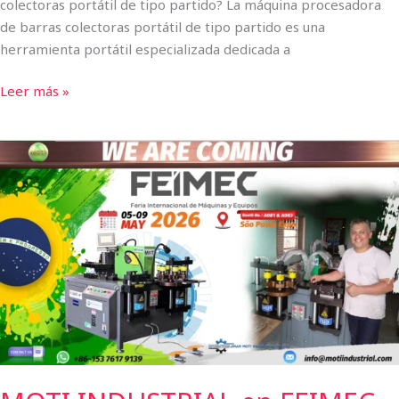
colectoras portátil de tipo partido? La máquina procesadora
de barras colectoras portátil de tipo partido es una
herramienta portátil especializada dedicada a
Leer más »
MOTI
INDUSTRIAL
en
FEIMEC
2026
|
Líder
en
máquinas
para
barras
colectoras