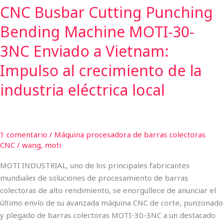
CNC Busbar Cutting Punching
Vietnam:
Impulso
Bending Machine MOTI-30-
al
crecimiento
3NC Enviado a Vietnam:
de
Impulso al crecimiento de la
la
industria
industria eléctrica local
eléctrica
local
1 comentario
/
Máquina procesadora de barras colectoras
CNC
/
wang, moti
MOTI INDUSTRIAL, uno de los principales fabricantes
mundiales de soluciones de procesamiento de barras
colectoras de alto rendimiento, se enorgullece de anunciar el
último envío de su avanzada máquina CNC de corte, punzonado
y plegado de barras colectoras MOTI-30-3NC a un destacado