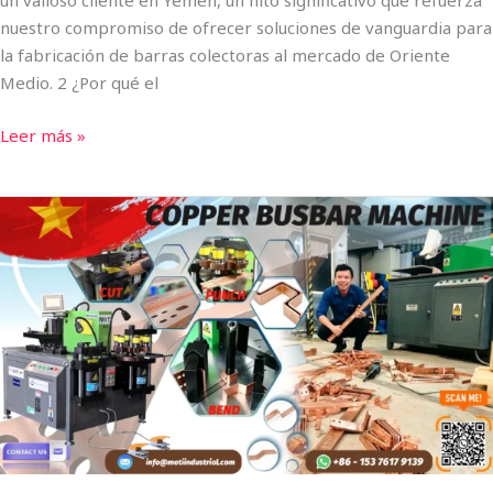
un valioso cliente en Yemen, un hito significativo que refuerza
nuestro compromiso de ofrecer soluciones de vanguardia para
la fabricación de barras colectoras al mercado de Oriente
Medio. 2 ¿Por qué el
Leer más »
CNC
Busbar
Cutting
Punching
Bending
Machine
MOTI-
30-
3NC
Enviado
a