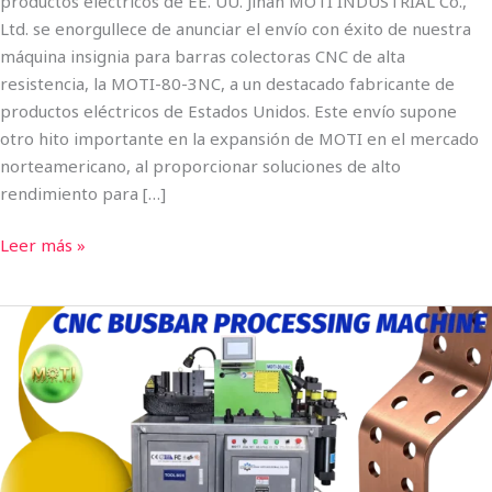
productos eléctricos de EE. UU. Jinan MOTI INDUSTRIAL Co.,
Ltd. se enorgullece de anunciar el envío con éxito de nuestra
máquina insignia para barras colectoras CNC de alta
resistencia, la MOTI-80-3NC, a un destacado fabricante de
productos eléctricos de Estados Unidos. Este envío supone
otro hito importante en la expansión de MOTI en el mercado
norteamericano, al proporcionar soluciones de alto
rendimiento para […]
Leer más »
MOTI
INDUSTRIAL
amplía
su
presencia
en
Sudamérica: