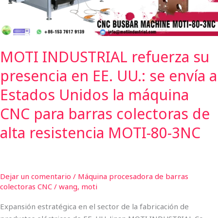
UU.:
se
envía
a
MOTI INDUSTRIAL refuerza su
Estados
Unidos
presencia en EE. UU.: se envía a
la
máquina
Estados Unidos la máquina
CNC
CNC para barras colectoras de
para
barras
alta resistencia MOTI-80-3NC
colectoras
de
alta
resistencia
Dejar un comentario
/
Máquina procesadora de barras
colectoras CNC
/
wang, moti
MOTI-
80-
Expansión estratégica en el sector de la fabricación de
3NC