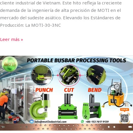
cliente industrial de Vietnam. Este hito refleja la creciente
demanda de la ingeniería de alta precisión de MOTI en el
mercado del sudeste asiático. Elevando los Estándares de
Producción: La MOTI-30-3NC
Leer más »
Procesadora
de
barras
colectoras
portátil
de
la
serie
MOTI
-