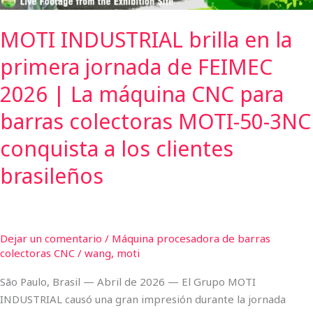
|
MOTI INDUSTRIAL brilla en la
La
máquina
primera jornada de FEIMEC
CNC
para
2026 | La máquina CNC para
barras
barras colectoras MOTI-50-3NC
colectoras
MOTI-
conquista a los clientes
50-
brasileños
3NC
conquista
a
los
Dejar un comentario
/
Máquina procesadora de barras
clientes
colectoras CNC
/
wang, moti
brasileños
São Paulo, Brasil — Abril de 2026 — El Grupo MOTI
INDUSTRIAL causó una gran impresión durante la jornada