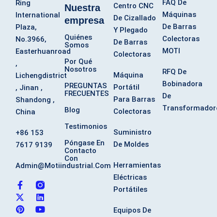
FAQ De
Ring
Centro CNC
Nuestra
Máquinas
International
De Cizallado
empresa
De Barras
Plaza,
Y Plegado
Quiénes
Colectoras
No.3966,
De Barras
Somos
MOTI
Easterhuanroad
Colectoras
Por Qué
,
Nosotros
RFQ De
Máquina
Lichengdistrict
Bobinadora
PREGUNTAS
Portátil
, Jinan ,
FRECUENTES
De
Para Barras
Shandong ,
Transformador
Blog
Colectoras
China
Testimonios
Suministro
+86 153
Póngase En
De Moldes
7617 9139
Contacto
Con
Herramientas
Admin@motiindustrial.com
Eléctricas
F
X
P
L
Y
Portátiles
a
-
i
i
o
c
t
n
n
u
e
w
t
k
t
Equipos De