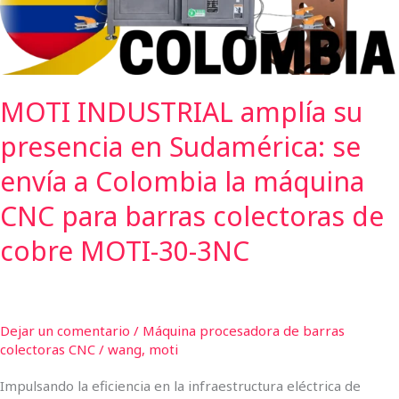
se
envía
a
Colombia
MOTI INDUSTRIAL amplía su
la
máquina
presencia en Sudamérica: se
CNC
para
envía a Colombia la máquina
barras
CNC para barras colectoras de
colectoras
de
cobre MOTI-30-3NC
cobre
MOTI-
30-
3NC
Dejar un comentario
/
Máquina procesadora de barras
colectoras CNC
/
wang, moti
Impulsando la eficiencia en la infraestructura eléctrica de