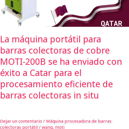
de
cobre
MOTI-
200B
se
La máquina portátil para
ha
enviado
barras colectoras de cobre
con
éxito
MOTI-200B se ha enviado con
a
éxito a Catar para el
Catar
para
procesamiento eficiente de
el
barras colectoras in situ
procesamiento
eficiente
de
barras
Dejar un comentario
/
Máquina procesadora de barras
colectoras
colectoras portátil
/
wang, moti