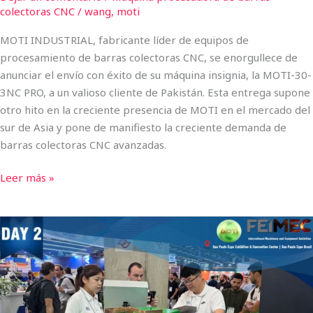
eficiencia
colectoras CNC
/
wang, moti
MOTI INDUSTRIAL, fabricante líder de equipos de
procesamiento de barras colectoras CNC, se enorgullece de
anunciar el envío con éxito de su máquina insignia, la MOTI-30-
3NC PRO, a un valioso cliente de Pakistán. Esta entrega supone
otro hito en la creciente presencia de MOTI en el mercado del
sur de Asia y pone de manifiesto la creciente demanda de
barras colectoras CNC avanzadas.
Leer más »
FEIMEC
2026,
segundo
día:
MOTI
INDUSTRIAL