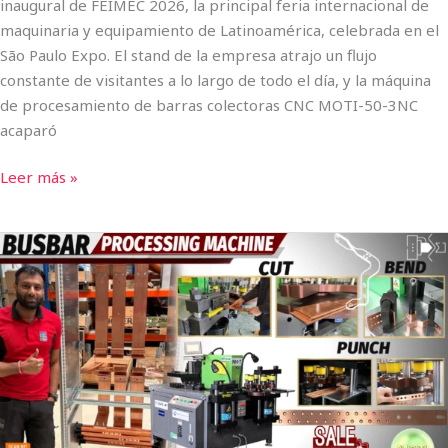
inaugural de FEIMEC 2026, la principal feria internacional de
maquinaria y equipamiento de Latinoamérica, celebrada en el
São Paulo Expo. El stand de la empresa atrajo un flujo
constante de visitantes a lo largo de todo el día, y la máquina
de procesamiento de barras colectoras CNC MOTI-50-3NC
acaparó
Leer más »
Máquina
procesadora
de
barras
colectoras
CNC
totalmente
automática
MOTI-