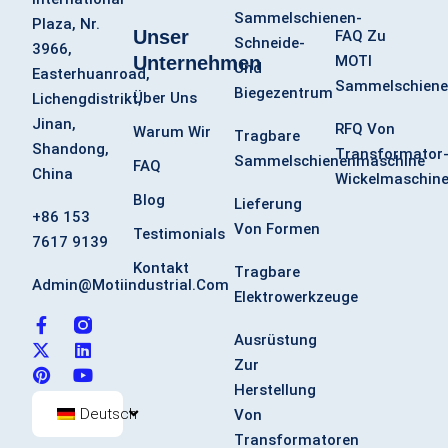
Sammelschienen-
Plaza, Nr.
Unser
FAQ Zu
Schneide-
3966,
Unternehmen
MOTI
Und
Easterhuanroad,
Sammelschiene
Biegezentrum
Über Uns
Lichengdistrikt,
Jinan,
RFQ Von
Warum Wir
Tragbare
Shandong,
Transformator
Sammelschienenmaschine
FAQ
China
Wickelmaschin
Blog
Lieferung
+86 153
Von Formen
Testimonials
7617 9139
Kontakt
Tragbare
Admin@motiindustrial.com
Elektrowerkzeuge
F
X
P
L
Y
a
-
i
i
o
Ausrüstung
c
t
n
n
u
Zur
e
w
t
k
t
Herstellung
b
i
e
e
u
o
t
r
d
b
Deutsch
Von
o
t
e
i
e
Transformatoren