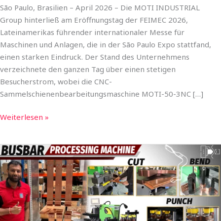
São Paulo, Brasilien – April 2026 – Die MOTI INDUSTRIAL
Group hinterließ am Eröffnungstag der FEIMEC 2026,
Lateinamerikas führender internationaler Messe für
Maschinen und Anlagen, die in der São Paulo Expo stattfand,
einen starken Eindruck. Der Stand des Unternehmens
verzeichnete den ganzen Tag über einen stetigen
Besucherstrom, wobei die CNC-
Sammelschienenbearbeitungsmaschine MOTI-50-3NC […]
Weiterlesen »
Vollautomatische
CNC-
Sammelschienenbearbeitungsmaschine
MOTI-
30-
3NC