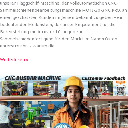
unserer Flaggschiff-Maschine, der vollautomatischen CNC-
Sammelschienenbearbeitungsmaschine MOTI-30-3NC PRO, an
einen geschätzten Kunden im Jemen bekannt zu geben – ein
bedeutender Meilenstein, der unser Engagement für die
Bereitstellung modernster Lösungen zur
Sammelschienenfertigung für den Markt im Nahen Osten
unterstreicht. 2 Warum die
Weiterlesen »
CNC-
Sammelschienen-
Stanz-
Scher-
Biegemaschine
|
MOTI-