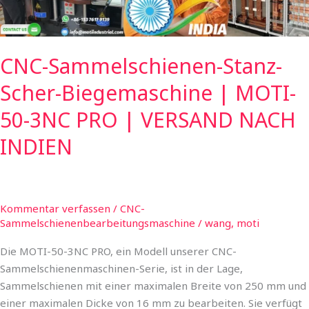
50-
3NC
PRO
|
CNC-Sammelschienen-Stanz-
VERSAND
Scher-Biegemaschine | MOTI-
NACH
INDIEN
50-3NC PRO | VERSAND NACH
INDIEN
Kommentar verfassen
/
CNC-
Sammelschienenbearbeitungsmaschine
/
wang, moti
Die MOTI-50-3NC PRO, ein Modell unserer CNC-
Sammelschienenmaschinen-Serie, ist in der Lage,
Sammelschienen mit einer maximalen Breite von 250 mm und
einer maximalen Dicke von 16 mm zu bearbeiten. Sie verfügt