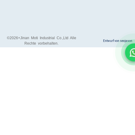
k
e
s
n
-
r
t
f
©2026+Jinan Moti Industrial Co.,Ltd Alle
Entwurf von seojason
Rechte vorbehalten.