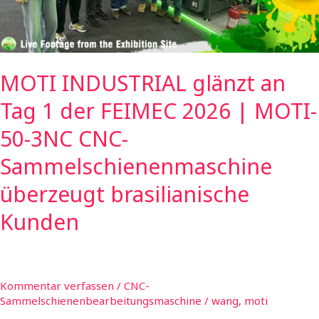
FEIMEC
2026
|
MOTI-
MOTI INDUSTRIAL glänzt an
50-
3NC
Tag 1 der FEIMEC 2026 | MOTI-
CNC-
Sammelschienenmaschine
50-3NC CNC-
überzeugt
Sammelschienenmaschine
brasilianische
Kunden
überzeugt brasilianische
Kunden
Kommentar verfassen
/
CNC-
Sammelschienenbearbeitungsmaschine
/
wang, moti