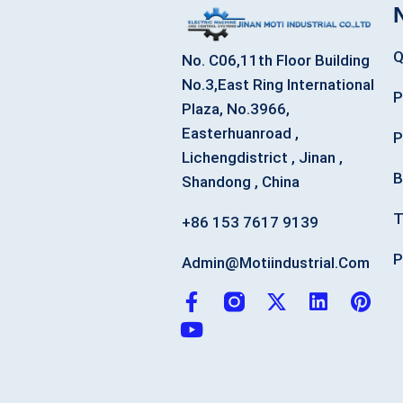
Q
No. C06,11th Floor Building
No.3,East Ring International
P
Plaza, No.3966,
Easterhuanroad ,
P
Lichengdistrict , Jinan ,
B
Shandong , China
T
+86 153 7617 9139
P
Admin@motiindustrial.com
F
Y
X
L
P
a
o
-
i
i
c
u
t
n
n
e
t
w
k
t
b
u
i
e
e