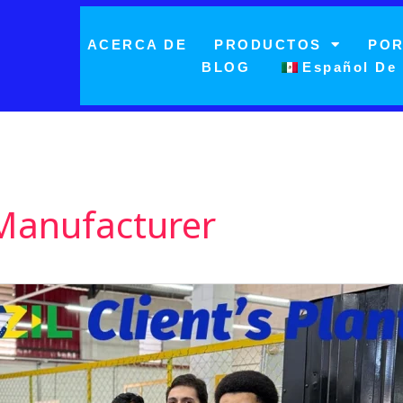
ACERCA DE
PRODUCTOS
POR
BLOG
Español De
anufacturer​