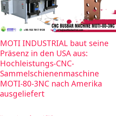
in
den
USA
aus:
Hochleistungs-
CNC-
MOTI INDUSTRIAL baut seine
Sammelschienenmaschine
MOTI-
Präsenz in den USA aus:
80-
3NC
Hochleistungs-CNC-
nach
Sammelschienenmaschine
Amerika
ausgeliefert
MOTI-80-3NC nach Amerika
ausgeliefert