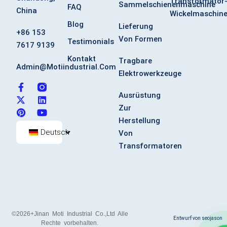
Transformator
Sammelschienenmaschine
FAQ
China
Wickelmaschin
Blog
Lieferung
+86 153
Von Formen
Testimonials
7617 9139
Kontakt
Tragbare
Admin@motiindustrial.com
Elektrowerkzeuge
F
X
P
L
Y
a
-
i
i
o
Ausrüstung
c
t
n
n
u
Zur
e
w
t
k
t
Herstellung
b
i
e
e
u
o
t
r
d
b
Deutsch
Von
o
t
e
i
e
Transformatoren
k
e
s
n
-
r
t
f
©2026+Jinan Moti Industrial Co.,Ltd Alle
Entwurf von seojason
Rechte vorbehalten.