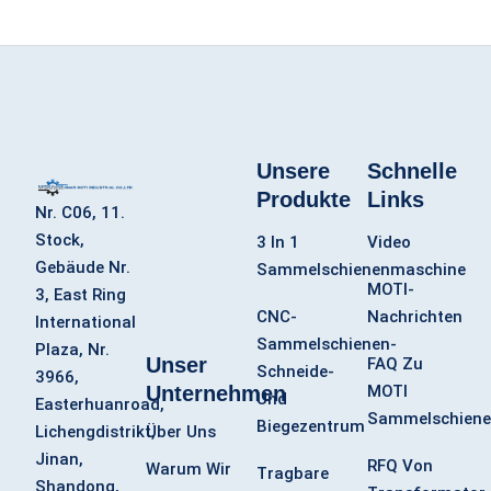
Unsere
Schnelle
Produkte
Links
Nr. C06, 11.
Stock,
3 In 1
Video
Gebäude Nr.
Sammelschienenmaschine
MOTI-
3, East Ring
CNC-
Nachrichten
International
Sammelschienen-
Plaza, Nr.
Unser
FAQ Zu
Schneide-
3966,
Unternehmen
MOTI
Und
Easterhuanroad,
Sammelschiene
Biegezentrum
Über Uns
Lichengdistrikt,
Jinan,
RFQ Von
Warum Wir
Tragbare
Shandong,