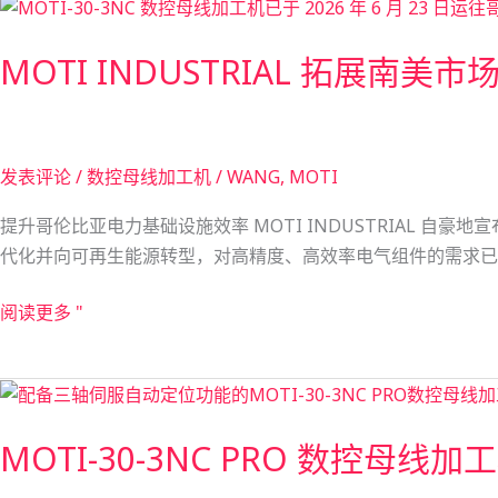
MOTI
在
往
INDUSTRIAL
巴
美
MOTI INDUSTRIAL 拓展南
拓
西
国
展
TRISKEL
南
工
美
厂
发表评论
/
数控母线加工机
/
WANG, MOTI
市
顺
场：
利
提升哥伦比亚电力基础设施效率 MOTI INDUSTRIAL 自
MOTI-
投
代化并向可再生能源转型，对高精度、高效率电气组件的需求已
30-
产
3NC
阅读更多 "
数
控
MOTI-
铜
30-
母
MOTI-30-3NC PRO 数控
3NC
线
PRO
加