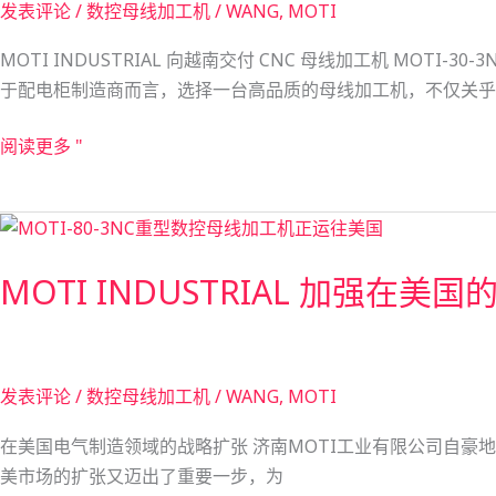
发表评论
/
数控母线加工机
/
WANG, MOTI
付
了
MOTI INDUSTRIAL 向越南交付 CNC 母线加工机 M
MOTI-
于配电柜制造商而言，选择一台高品质的母线加工机，不仅关乎生
30-
3NC
阅读更多 "
型
数
MOTI
控
INDUSTRIAL
母
MOTI INDUSTRIAL 加强在
加
线
强
加
在
工
美
机，
发表评论
/
数控母线加工机
/
WANG, MOTI
国
以
的
卓
在美国电气制造领域的战略扩张 济南MOTI工业有限公司自豪地
市
越
美市场的扩张又迈出了重要一步，为
场