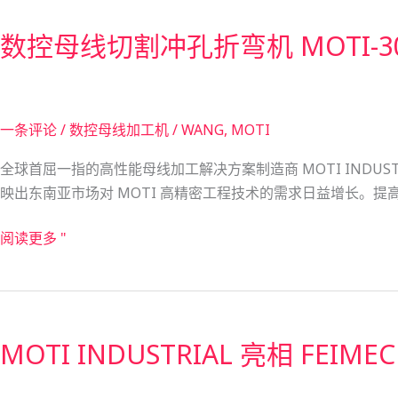
户
控
发
青
数控母线切割冲孔折弯机 MOTI-
母
往
睐
线
也
切
门
割
一条评论
/
数控母线加工机
/
WANG, MOTI
冲
孔
全球首屈一指的高性能母线加工解决方案制造商 MOTI INDUS
折
映出东南亚市场对 MOTI 高精密工程技术的需求日益增长。提高生产
弯
机
阅读更多 "
MOTI-
30-
MOTI
3NC
INDUSTRIAL
发
MOTI INDUSTRIAL 亮相 FEIM
亮
往
相
越
FEIMEC