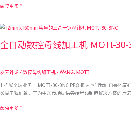
放
阅读更多 "
异
彩
|
全
MOTI-
自
50-
全自动数控母线加工机 MOTI-30-
动
3NC
数
数
控
控
母
母
发表评论
/
数控母线加工机
/
WANG, MOTI
线
线
加
1 拓展全球业务： MOTI-30-3NC PRO 抵达也门我们自
机
工
彰显了我们致力于为中东市场提供尖端母线制造解决方案的承诺。
赢
机
得
MOTI-
阅读更多 "
巴
30-
西
3NC
客
数
PRO