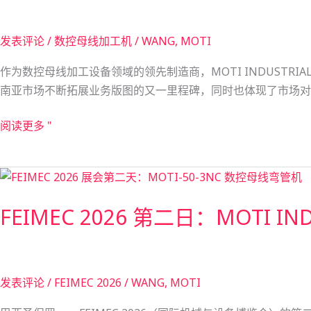
数
工
控
机
发表评论
/
数控母线加工机
/
WANG, MOTI
母
已
线
运
作为数控母线加工设备领域的领先制造商，MOTI INDUSTRIA
加
往
南亚市场不断拓展业务版图的又一里程碑，同时也体现了市场对
工
哥
机
伦
阅读更多 "
发
比
往
亚
FEIMEC
巴
2026
基
FEIMEC 2026 第二日：MOTI
第
斯
二
坦：
日：
树
MOTI
立
发表评论
/
FEIMEC 2026
/
WANG, MOTI
INDUSTRIAL
精
与
度