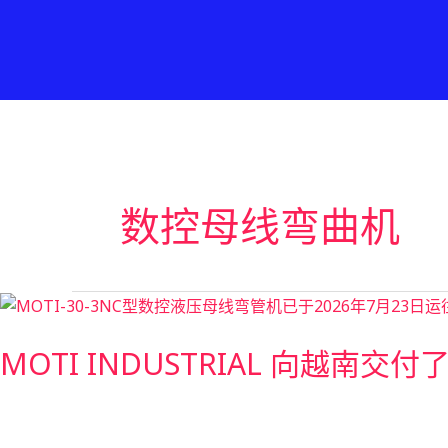
跳
至
内
容
数控母线弯曲机
MOTI
INDUSTRIAL
MOTI INDUSTRIAL 向越
向
越
南
交