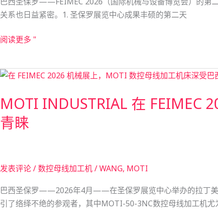
巴西圣保罗——FEIMEC 2026（国际机械与设备博览会）的
巴
与
关系也日益紧密。1. 圣保罗展览中心成果丰硕的第二天
西
效
行
率
阅读更多 "
业
的
领
新
MOTI
军
标
INDUSTRIAL
企
杆
MOTI INDUSTRIAL 在 FEI
在
业
FEIMEC
深
青睐
2026
化
展
合
会
作
第
发表评论
/
数控母线加工机
/
WANG, MOTI
一
巴西圣保罗——2026年4月——在圣保罗展览中心举办的拉丁美洲顶
天
引了络绎不绝的参观者，其中MOTI-50-3NC数控母线加工机
大