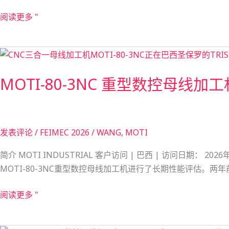
品
布
质
阅读更多 "
局：
助
MOTI-
力
MOTI-
80-
电
80-
3NC
气
MOTI-80-3NC 重型数控母线加
3NC
重
柜
重
型
制
型
数
造
数
控
商
发表评论
/
FEIMEC 2026
/
WANG, MOTI
控
母
母
线
简介 MOTI INDUSTRIAL 客户访问 | 巴西 | 访问日期： 202
线
加
MOTI-80-3NC重型数控母线加工机进行了长期性能评估。​两年前，
加
工
工
机
阅读更多 "
机
已
已
运