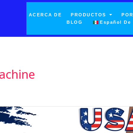
ACERCA DE
PRODUCTOS
POR
BLOG
Español De
achine