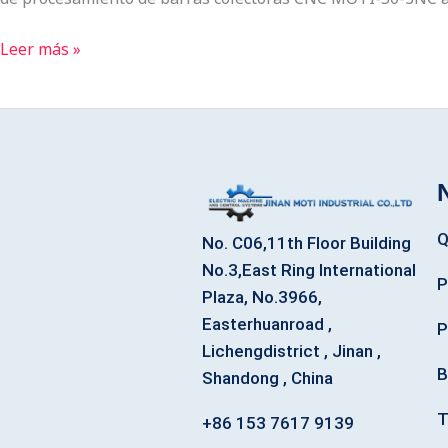
Leer más »
Q
No. C06,11th Floor Building
No.3,East Ring International
P
Plaza, No.3966,
Easterhuanroad ,
P
Lichengdistrict , Jinan ,
B
Shandong , China
T
+86 153 7617 9139