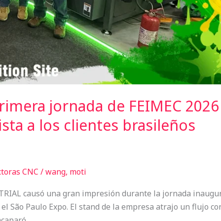
primera jornada de FEIMEC 2026
ta a los clientes brasileños
ctoras CNC
/
wang, moti
IAL causó una gran impresión durante la jornada inaugural
 São Paulo Expo. El stand de la empresa atrajo un flujo cons
acaparó