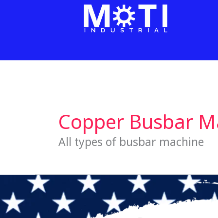
Ir
al
contenido
Copper Busbar M
All types of busbar machine
MOTI
INDUSTRIAL
refuerza