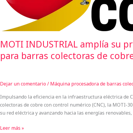
cobre
MOTI-
30-
3NC
MOTI INDUSTRIAL amplía su pre
para barras colectoras de cob
Dejar un comentario
/
Máquina procesadora de barras cole
Impulsando la eficiencia en la infraestructura eléctrica d
colectoras de cobre con control numérico (CNC), la MOTI-3
su red eléctrica y avanzando hacia las energías renovables,
Leer más »